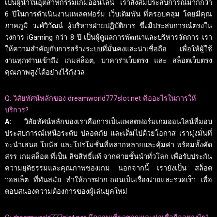
เป็นผู้นำในอุตสาหกรรมเกมออนไลน์ เราสั่งสมประสบการณ์มากกว่า
6 ปีในการดำเนินงานแพลตฟอร์ม เว็บเดิมพัน ที่ครอบคลุม โดยมีคุณ
ภาคภูมิ วงศ์วิวัฒน์ ผู้บริหารฝ่ายปฏิบัติการ ซึ่งมีประสบการณ์ตรงใน
วงการ iGaming กว่า 8 ปี เป็นผู้ดูแลการพัฒนาและบริหารจัดการ เรา
ให้ความสำคัญกับการสร้างระบบที่มั่นคงและน่าเชื่อถือ เพื่อให้ผู้ใช้
งานทุกท่านเข้าถึง เกมสล็อต, บาคาร่าเว็บตรง และ สล็อตเว็บตรง
คุณภาพสูงได้อย่างไร้กังวล
Q: วิสัยทัศน์หลักของ dreamworld777slot.net คืออะไรในการให้
บริการ?
A:
วิสัยทัศน์หลักของเราคือการเป็นแพลตฟอร์มเกมออนไลน์ที่มอบ
ประสบการณ์เหนือระดับ ปลอดภัย และเต็มไปด้วยโอกาส เรามุ่งมั่นที่
จะนำเสนอ โบนัส และโปรโมชั่นที่หลากหลายและคุ้มค่า พร้อมทั้งคัด
สรร เกมสล็อต ที่เป็น ลิขสิทธิ์แท้ จากค่ายชั้นนำทั่วโลก เพื่อรับประกัน
ความยุติธรรมและคุณภาพของเกม นอกจากนี้ เรายังเป็น สล็อต
วอลเล็ต ที่ทันสมัย ทำให้การฝาก-ถอนเป็นเรื่องง่ายและรวดเร็ว เพื่อ
ตอบสนองความต้องการของผู้เล่นยุคใหม่